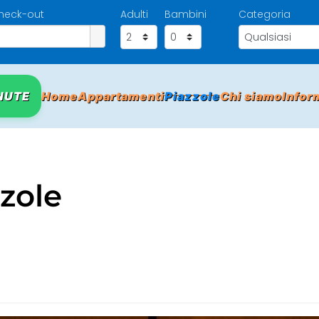
heck-out
Adulti
Bambini
Categoria
NUTE
Home
Appartamenti
Piazzole
Chi siamo
Infor
zzole