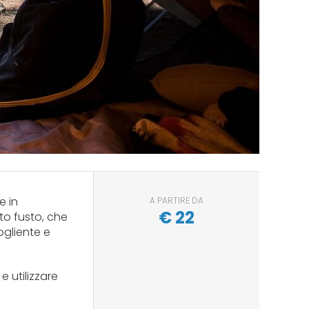
e in
A PARTIRE DA
€
22
to fusto, che
ogliente e
e utilizzare