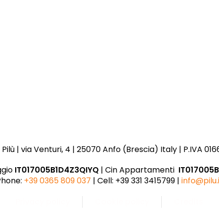
ilù | via Venturi, 4 | 25070 Anfo (Brescia) Italy | P.IVA 0
ggio
IT017005B1D4Z3QIYQ
| Cin Appartamenti
IT017005
Phone:
+39 0365 809 037
| Cell: +39 331 3415799 |
info@pilu.
Privacy policy
Cookie policy
Credits