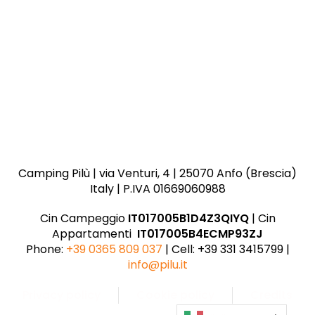
Camping Pilù | via Venturi, 4 | 25070 Anfo (Brescia)
Italy | P.IVA 01669060988
Cin Campeggio
IT017005B1D4Z3QIYQ
| Cin
Appartamenti
IT017005B4ECMP93ZJ
Phone:
+39 0365 809 037
| Cell: +39 331 3415799 |
info@pilu.it
Privacy policy
Cookie policy
Credits