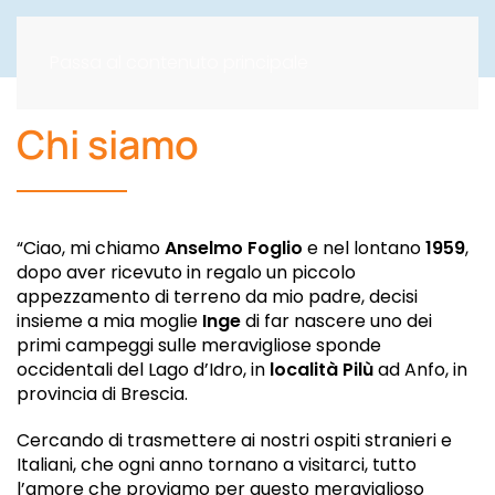
Passa al contenuto principale
Chi siamo
“Ciao, mi chiamo
Anselmo Foglio
e nel lontano
1959
,
dopo aver ricevuto in regalo un piccolo
appezzamento di terreno da mio padre, decisi
insieme a mia moglie
Inge
di far nascere uno dei
primi campeggi sulle meravigliose sponde
occidentali del Lago d’Idro, in
località Pilù
ad Anfo, in
provincia di Brescia.
Cercando di trasmettere ai nostri ospiti stranieri e
Italiani, che ogni anno tornano a visitarci, tutto
l’amore che proviamo per questo meraviglioso