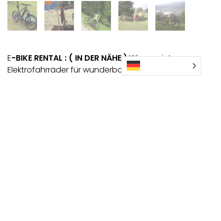
E
-BIKE RENTAL : ( IN DER NÄHE )
Wir vermieten
Deutsch
Elektrofahrräder für wunderbare Ausflüge rund um
den Lake Hydro