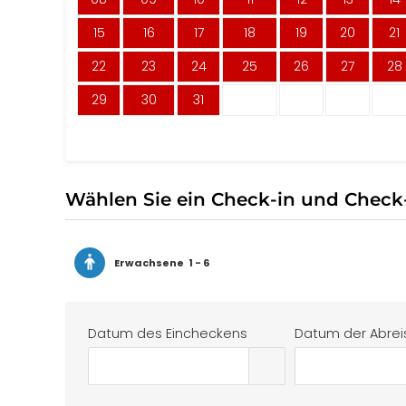
15
16
17
18
19
20
21
22
23
24
25
26
27
28
29
30
31
Wählen Sie ein Check-in und Chec
Erwachsene
1 - 6
Datum des Eincheckens
Datum der Abrei