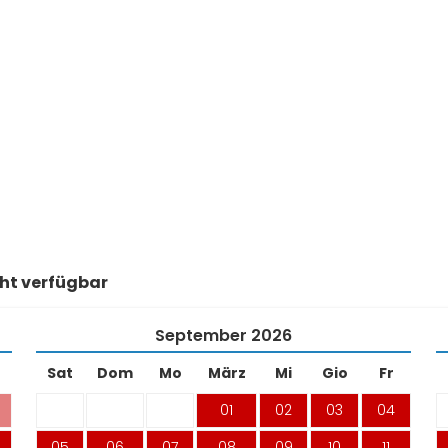
ht verfügbar
September
2026
Sat
Dom
Mo
März
Mi
Gio
Fr
01
02
03
04
05
06
07
08
09
10
11