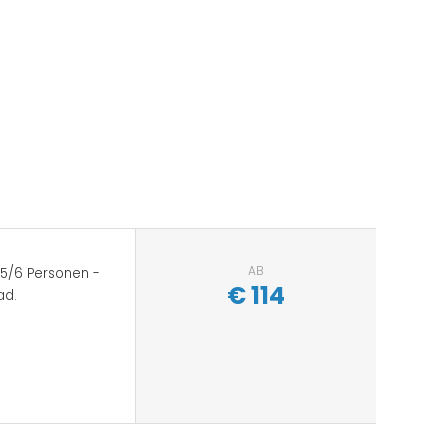
AB
 5/6 Personen -
€
114
ad.