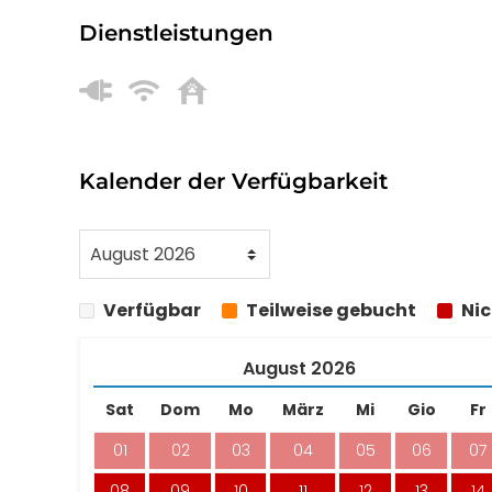
Dienstleistungen
Kalender der Verfügbarkeit
Verfügbar
Teilweise gebucht
Nic
August
2026
Sat
Dom
Mo
März
Mi
Gio
Fr
01
02
03
04
05
06
07
08
09
10
11
12
13
14